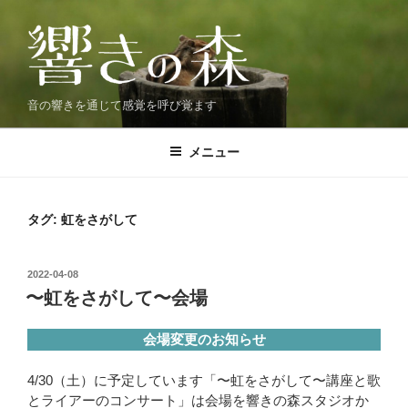
コ
ン
テ
ン
ツ
音の響きを通じて感覚を呼び覚ます
へ
ス
メニュー
キ
ッ
プ
タグ:
虹をさがして
投
2022-04-08
稿
〜虹をさがして〜会場
日:
会場変更のお知らせ
4/30（土）に予定しています「〜虹をさがして〜講座と歌
とライアーのコンサート」は会場を響きの森スタジオか