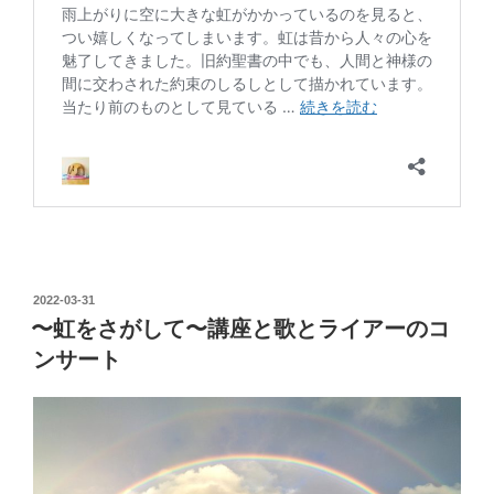
投
2022-03-31
稿
〜虹をさがして〜講座と歌とライアーのコ
日:
ンサート