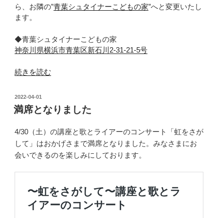
ら、お隣の”
青葉シュタイナーこどもの家
”へと変更いたし
ます。
◆青葉シュタイナーこどもの家
神奈川県横浜市青葉区新石川2-31-21-5号
“〜
続きを読む
虹
を
投
2022-04-01
さ
稿
満席となりました
日:
が
し
4/30（土）の講座と歌とライアーのコンサート「虹をさが
て〜
して」はおかげさまで満席となりました。みなさまにお
会
会いできるのを楽しみにしております。
場”
の