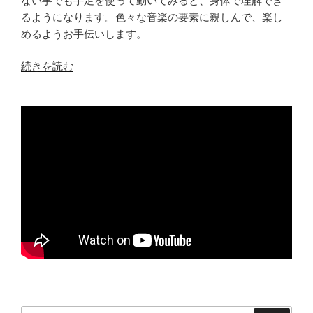
ない事でも手足を使って動いてみると、身体で理解でき
るようになります。色々な音楽の要素に親しんで、楽し
めるようお手伝いします。
“楽
続きを読む
器
を
始
め
た
い
方、
独
学
で
楽
器
を
練