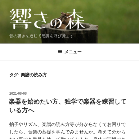
コ
ン
テ
ン
ツ
音の響きを通じて感覚を呼び覚ます
へ
ス
メニュー
キ
ッ
プ
タグ:
楽譜の読み方
投
2021-08-08
稿
楽器を始めたい方、独学で楽器を練習して
日:
いる方へ
拍子やリズム、楽譜の読み方等が分からなくてお困りで
したら、音楽の基礎を学んでみませんか。考えて分から