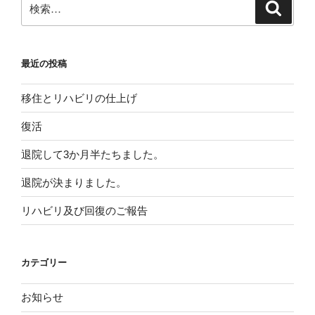
検
習
検
索
索:
し
て
い
最近の投稿
る
方
移住とリハビリの仕上げ
へ”
の
復活
退院して3か月半たちました。
退院が決まりました。
リハビリ及び回復のご報告
カテゴリー
お知らせ