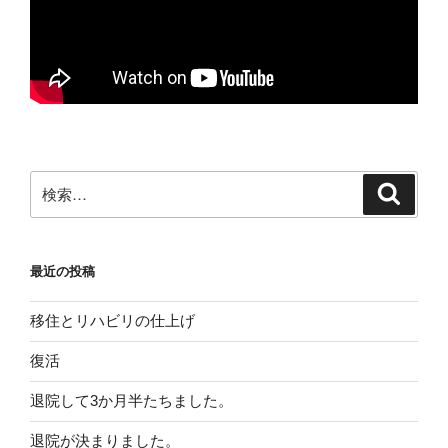
験”
の
検
検
索
索:
最近の投稿
移住とリハビリの仕上げ
復活
退院して3か月半たちました。
退院が決まりました。