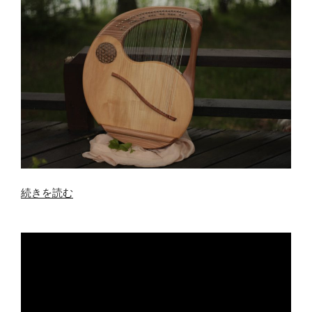
“響
続きを読む
き
の
森
の
音
楽
体