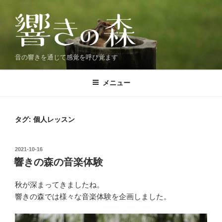
コ
ン
テ
ン
ツ
音の響きを通じて感覚を呼び覚ます
へ
ス
メニュー
キ
ッ
プ
タグ:
個人レッスン
投
2021-10-16
稿
響きの森の音楽体験
日:
秋が深まってきましたね。
響きの森では様々な音楽体験を企画しました。