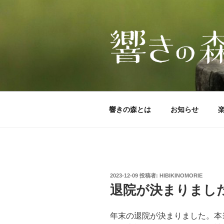
コ
ン
テ
ン
ツ
へ
ス
キ
ッ
響きの森とは
お知らせ
プ
投
2023-12-09
投稿者:
HIBIKINOMORIE
稿
退院が決まりまし
日:
年末の退院が決まりました。本