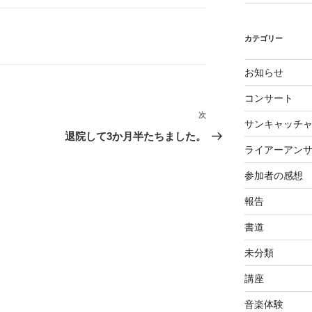
カテゴリー
お知らせ
コンサート
次
次
サンキャッチ
の
退院して3か月半たちました。
投
ライアーアン
稿
参加者の感想
報告
書道
未分類
講座
音楽体験