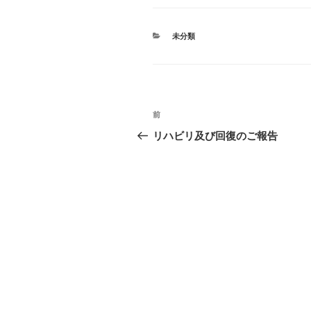
カ
未分類
テ
ゴ
リ
ー
投
前
前
稿
の
リハビリ及び回復のご報告
投
ナ
稿
ビ
ゲ
ー
シ
ョ
ン