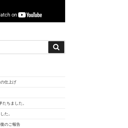
検
索
リの仕上げ
半たちました。
ました。
回復のご報告